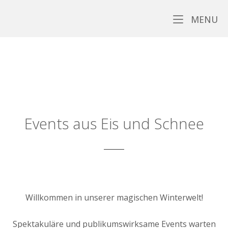
Skip
Home
to
M
MENU
content
Events aus Eis und Schnee
Willkommen in unserer magischen Winterwelt!
Spektakuläre und publikumswirksame Events warten